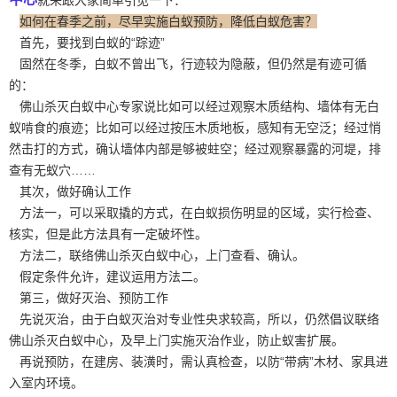
如何在春季之前，尽早实施白蚁预防，降低白蚁危害？
首先，要找到白蚁的“踪迹”
固然在冬季，白蚁不曾出飞，行迹较为隐蔽，但仍然是有迹可循
的：
佛山杀灭白蚁中心专家说比如可以经过观察木质结构、墙体有无
白
蚁啃食
的痕迹；比如可以经过按压木质地板，感知有无空泛；经过悄
然击打的方式，确认墙体内部是够被蛀空；经过观察暴露的河堤，排
查有无蚁穴……
其次，做好确认工作
方法一，可以采取撬的方式，在白蚁损伤明显的区域，实行检查、
核实，但是此方法具有一定破坏性。
方法二，联络佛山杀灭白蚁中心，上门查看、确认。
假定条件允许，建议运用方法二。
第三，做好灭治、预防工作
先说灭治，由于白蚁灭治对专业性央求较高，所以，仍然倡议联络
佛山杀灭白蚁中心，及早上门实施灭治作业，防止
蚁害
扩展。
再说预防，在建房、装潢时，需认真检查，以防“带病”木材、家具进
入室内环境。