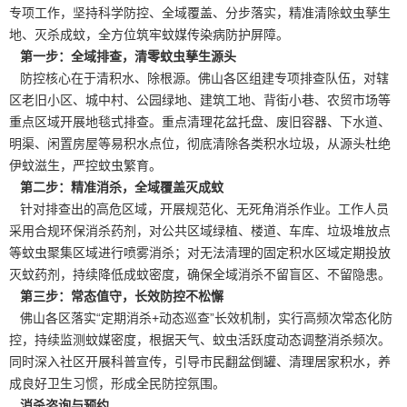
专项工作，坚持科学防控、全域覆盖、分步落实，精准清除蚊虫孳生
地、灭杀成蚊，全方位筑牢蚊媒传染病防护屏障。
第一步：全域排查，清零蚊虫孳生源头
防控核心在于
清积水
、除根源。佛山各区组建专项排查队伍，对辖
区老旧小区、城中村、公园绿地、建筑工地、背街小巷、农贸市场等
重点区域开展地毯式排查。重点清理花盆托盘、废旧容器、下水道、
明渠、闲置房屋等易积水点位，彻底清除各类积水垃圾，从源头杜绝
伊蚊滋生，严控蚊虫繁育。
第二步：精准消杀，全域覆盖灭成蚊
针对排查出的高危区域，开展规范化、无死角消杀作业。工作人员
采用合规环保消杀药剂，对公共区域绿植、楼道、车库、垃圾堆放点
等蚊虫聚集区域进行喷雾消杀；对无法清理的固定积水区域定期投放
灭蚊药剂
，持续降低成蚊密度，确保全域消杀不留盲区、不留隐患。
第三步：常态值守，长效防控不松懈
佛山各区落实“定期消杀+动态巡查”长效机制，实行高频次常态化防
控，持续监测蚊媒密度，根据天气、蚊虫活跃度动态调整消杀频次。
同时深入社区开展科普宣传，引导市民翻盆倒罐、清理居家积水，养
成良好卫生习惯，形成全民防控氛围。
消杀咨询与预约