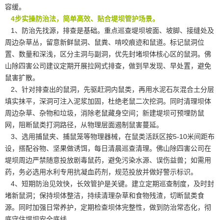
容缓。
4步实操防治法，简单高效、贴合堤坝管护场景。
1、防治先找源，排查是基础。重点巡查堤坝坡面、坡脚、接缝处及
周边杂草丛，留意新鲜鼠洞、鼠粪、啃咬痕迹和鼠道。标记鼠洞位
置、数量和深浅，区分主洞与副洞，优先封堵坝体核心区的鼠洞。佛
山除四害公司建议定期开展拉网式排查，做到早发现、早处置，避免
鼠害扩散。
2、针对排查出的鼠洞，先驱赶洞内鼠类，再用水泥石灰混合土分层
填实抹平，深洞可注入
泥浆加固
，杜绝老鼠二次挖洞。同时清理坝体
周边杂草、杂物和垃圾，消除老鼠藏身空间；新建堤坝可预埋防鼠
网，阻断鼠类打洞路径，从物理层面遏制鼠害蔓延。
3、选用捕鼠夹、
捕鼠笼
等物理器械，在鼠类活跃区按5-10米间距布
设，搭配谷物、坚果做诱饵，每日清晨巡查清理。佛山除四害公司在
堤坝周边严禁随意投放剧毒鼠药，避免污染水源、误伤益兽；如需用
药，务必选用水利专用抗凝血药剂，规范投放并做好警示标识。
4、
短期防治
见效快，长效管护是关键。建立定期巡查制度，及时封
堵新鼠洞；保持坝体整洁，持续清理杂草和食物残渣，切断鼠类食
源。同时加强日常养护，定期检查坝体完整性，做到防治常态化，彻
底守住堤坝安全底线。